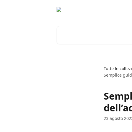
Vai al contenuto principale
Cerca articoli…
Tutte le collez
Semplice guida:
Sempli
dell’a
23 agosto 202