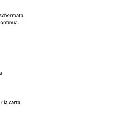
 schermata. 
Continua.
a 
 la carta 