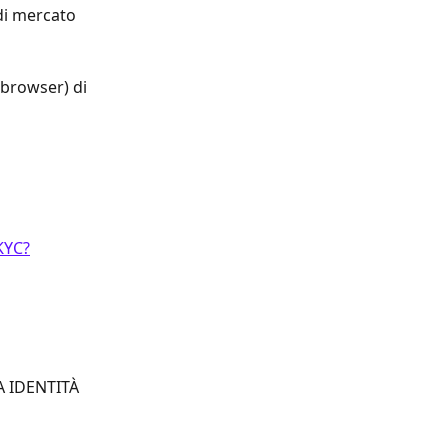
di mercato 
(browser) di 
KYC?
CA IDENTITÀ 