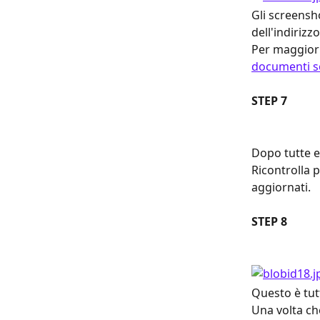
Gli screensh
dell'indirizz
Per maggiori
documenti so
STEP 7
Dopo tutte e 
Ricontrolla p
aggiornati.
STEP 8
Questo è tutt
Una volta ch