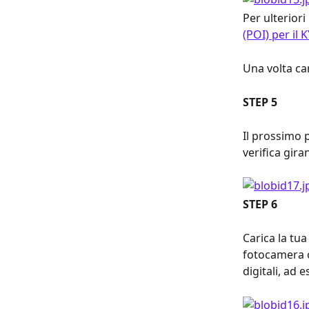
Per ulteriori
(POI) per il 
Una volta ca
STEP 5
Il prossimo pa
verifica gir
STEP 6
Carica la tua
fotocamera o
digitali, ad 