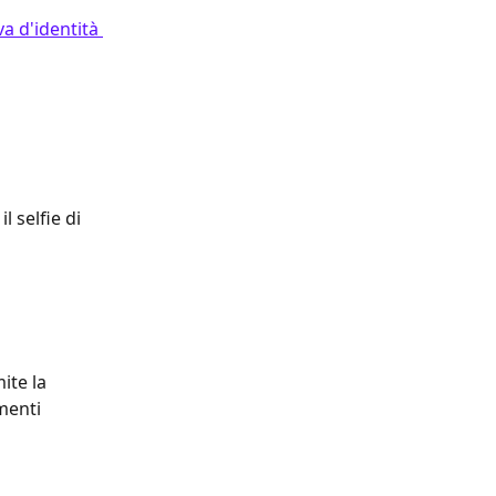
va d'identità 
l selfie di 
ite la 
menti 