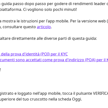
 guida passo dopo passo per godere di rendimenti leader 
 piattaforma. Ci vogliono solo pochi minuti!
 mostra le istruzioni per l'app mobile. Per la versione web 
, consultare questo 
articolo
.
altare direttamente alle diverse parti di questa guida:
 della prova d'identità (POI) per il KYC
cumenti sono accettati come prova d'indirizzo (POA) per il 
!
gistrato e loggato nell'app mobile, tocca il pulsante VERIFI
superiore del tuo cruscotto nella scheda Oggi.