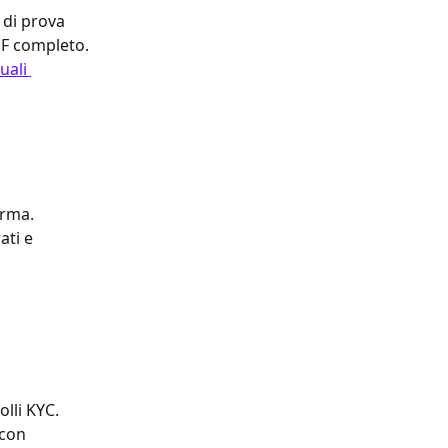
 di prova 
DF completo. 
uali 
erma. 
ati e 
lli KYC. 
con 